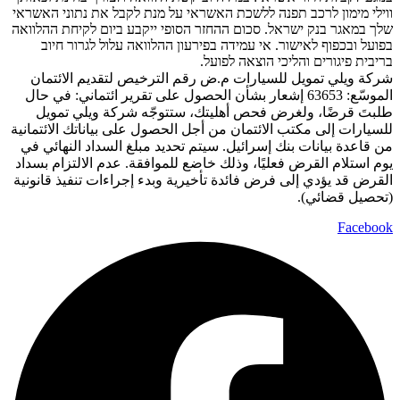
ווילי מימון לרכב תפנה ללשכת האשראי על מנת לקבל את נתוני האשראי
שלך במאגר בנק ישראל. סכום ההחזר הסופי ייקבע ביום לקיחת ההלוואה
בפועל ובכפוף לאישור. אי עמידה בפירעון ההלוואה עלול לגרור חיוב
בריבית פיגורים והליכי הוצאה לפועל.
شركة ويلي تمويل للسيارات م.ض رقم الترخيص لتقديم الائتمان
الموسّع: 63653 إشعار بشأن الحصول على تقرير ائتماني: في حال
طلبتَ قرضًا، ولغرض فحص أهليتك، ستتوجّه شركة ويلي تمويل
للسيارات إلى مكتب الائتمان من أجل الحصول على بياناتك الائتمانية
من قاعدة بيانات بنك إسرائيل. سيتم تحديد مبلغ السداد النهائي في
يوم استلام القرض فعليًا، وذلك خاضع للموافقة. عدم الالتزام بسداد
القرض قد يؤدي إلى فرض فائدة تأخيرية وبدء إجراءات تنفيذ قانونية
(تحصيل قضائي).
Facebook